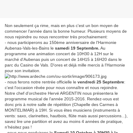
Non seulement ça rime, mais en plus c'est un bon moyen de
commencer l'année dans la bonne humeur. Plusieurs moyens de
nous rejoindre ou nous rencontrer très prochainement:
- nous participerons au 150ème anniversaire de l'Harmonie
Aubenas-Vals-les-Bains le
samedi 19 Septembre.
Au
programme une animation concert de 10H30 à 12H sur le
marché d'Aubenas puis un concert de 14H15 à 16H20 dans le
parc du Casino de Vals. D'ores et déjà mille mercis à l'Harmonie
pour son invitation.
- nous ferons notre rentrée officielle le
vendredi 25 Septembre
:
c'est l'occasion rêvée pour nous connaître et nous rejoindre.
Notre chef d'orchestre Hervé ARGENTIN nous présentera le
programme musical de l'année 2015-2016. Rendez-vous est
donc pris à notre salle de répétition (Chapelle des Carmes à
MONTELIMAR) à 19H. Si vous êtes musiciens (instruments à
vents: saxo, clarinettes, hautbois, flûte mais aussi percussions...),
savez lire une partition et avez au moins 4 années de pratique,
n'hésitez pas !
- nous nous produirons le
Samedi 10 Octobre à 20H30 à la