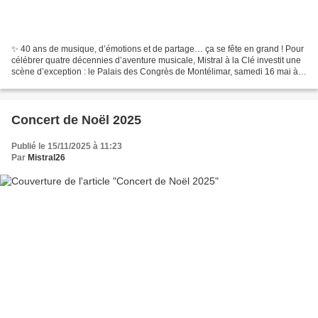
✨ 40 ans de musique, d’émotions et de partage… ça se fête en grand ! Pour
célébrer quatre décennies d’aventure musicale, Mistral à la Clé investit une
scène d’exception : le Palais des Congrès de Montélimar, samedi 16 mai à
20h30. Un moment unique pour...
Concert de Noël 2025
Publié le 15/11/2025 à 11:23
Par
Mistral26