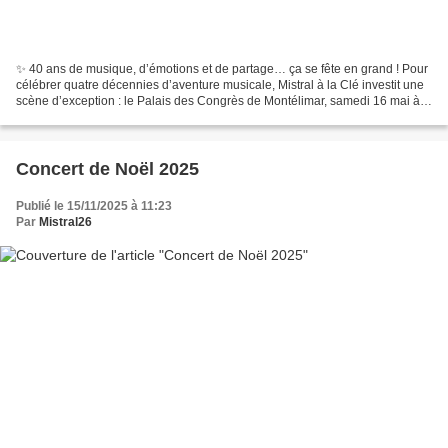
✨ 40 ans de musique, d’émotions et de partage… ça se fête en grand ! Pour
célébrer quatre décennies d’aventure musicale, Mistral à la Clé investit une
scène d’exception : le Palais des Congrès de Montélimar, samedi 16 mai à
20h30. Un moment unique pour...
Concert de Noël 2025
Publié le 15/11/2025 à 11:23
Par
Mistral26