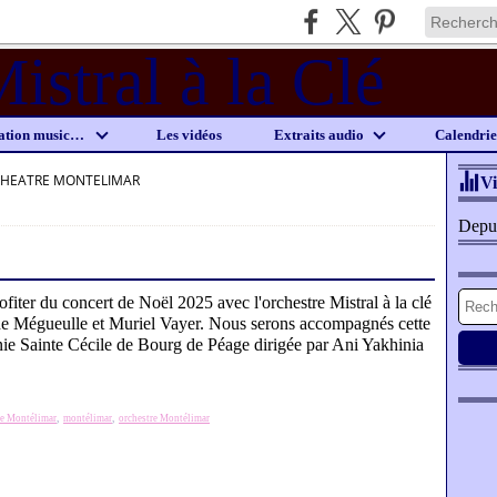
Notre programmation musicale
Les vidéos
Extraits audio
Calendri
THEATRE MONTELIMAR
Vi
Depui
iter du concert de Noël 2025 avec l'orchestre Mistral à la clé
he Mégueulle et Muriel Vayer. Nous serons accompagnés cette
ie Sainte Cécile de Bourg de Péage dirigée par Ani Yakhinia
e Montélimar
,
montélimar
,
orchestre Montélimar