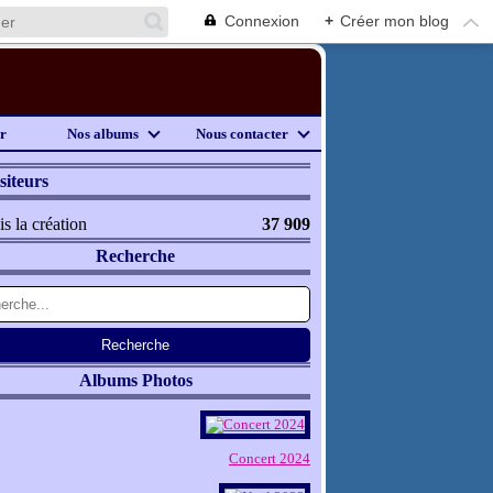
Connexion
+
Créer mon blog
er
Nos albums
Nous contacter
siteurs
s la création
37 909
Recherche
Albums Photos
Concert 2024