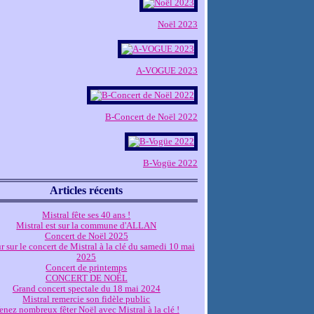
Noël 2023
A-VOGUE 2023
B-Concert de Noël 2022
B-Vogüe 2022
Articles récents
Mistral fête ses 40 ans !
Mistral est sur la commune d'ALLAN
Concert de Noël 2025
r sur le concert de Mistral à la clé du samedi 10 mai
2025
Concert de printemps
CONCERT DE NOËL
Grand concert spectale du 18 mai 2024
Mistral remercie son fidèle public
enez nombreux fêter Noël avec Mistral à la clé !