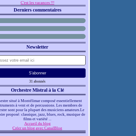
C'est les vacances !!!
Derniers commentaires
Newsletter
31 abonnés
Orchestre Mistral à la Clé
estre situé à Montélimar composé essentiellement
struments à vent et de percussions. Les membres de
hestre sont pour la plupart des musiciens amateurs.Le
oire proposé: classique, jazz, blues, rock, musique de
films et variété ...
Accueil du blog
Créer un blog avec CanalBlog