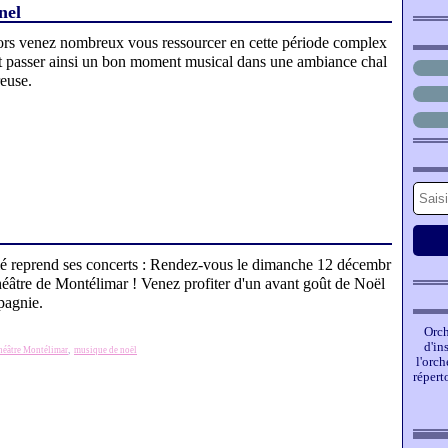
nel
ors venez nombreux vous ressourcer en cette période complex
t passer ainsi un bon moment musical dans une ambiance chal
euse.
clé reprend ses concerts : Rendez-vous le dimanche 12 décembr
éâtre de Montélimar ! Venez profiter d'un avant goût de Noël
pagnie.
Orch
d'in
héâtre Montélimar
,
musique de noël
l'orc
répert