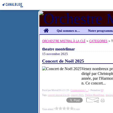
Home
Qui sommes nous ?
ORCHESTRE MISTRAL À LA CLÉ
>
CATEGORIES
>
theatre montelimar
15 novembre 2025
Concert de Noël 2025
Venez nombreux prof
dirigé par Christop
année, par l'Harmon
n. Ce concert...
Posté par Mistral26 à 11:23 -
Commentaires [
…
]
- Permalien [
#
]
Tags:
concert mistral à la clé
,
concert 2025
,
Théâtre Montélimar
,
musiqu
Vous aimez ?
0 vote