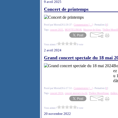
9 avril 2025
Concert de printemps
Posté par Mistral26 à 20:37 -
Commentaires [
…
]
- Permalien [
#
]
Tags:
concert 2025
,
MONTELIMAR
,
Musique de films
,
Théâtre Monté
Vous aimez ?
0 vote
2 avril 2024
Grand concert spectale du 18 mai 2
Bo
ez
u 
éâ
Posté par Mistral26 à 17:51 -
Commentaires [
…
]
- Permalien [
#
]
Tags:
concert 2024
,
concert mistral à la clé
,
Théâtre Montélimar
,
théâtre
Vous aimez ?
0 vote
20 novembre 2022