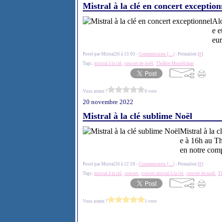
Mistral à la clé en concert exception
Al
e e
eur
Posté par Mistral26 à 13:03 -
Commentaires [
…
]
- Permalien [
#
]
Tags:
mistral à la clé
,
concert de noël
,
Théâtre Montélimar
Vous aimez ?
0 vote
20 novembre 2022
Mistral à la clé sublime Noël
Mistral à la 
e à 16h au Th
en notre com
Posté par Mistral26 à 12:59 -
Commentaires [
…
]
- Permalien [
#
]
Tags:
mistral à la clé
,
concert
,
concert mistral à la clé
,
concert de noël
,
T
Vous aimez ?
1 vote