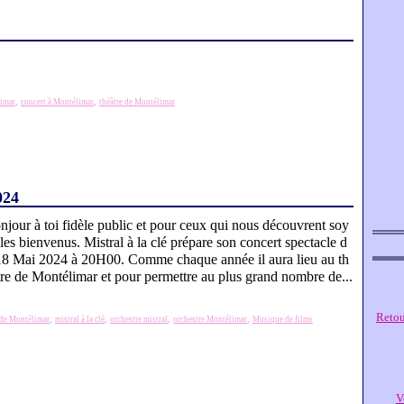
limar
,
concert à Montélimar
,
théâtre de Montélimar
024
njour à toi fidèle public et pour ceux qui nous découvrent soy
 les bienvenus. Mistral à la clé prépare son concert spectacle d
18 Mai 2024 à 20H00. Comme chaque année il aura lieu au th
tre de Montélimar et pour permettre au plus grand nombre de...
Retou
 de Montélimar
,
mistral à la clé
,
orchestre mistral
,
orchestre Montélimar
,
Musique de films
V